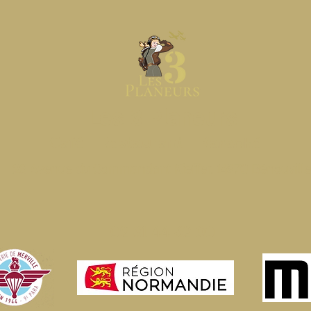
Les 3 Planeurs
Café - Restaurant - Karaoké
23 Avenue du Commandant Kieffer,
14970 Bénouville
02 31 44 62 00