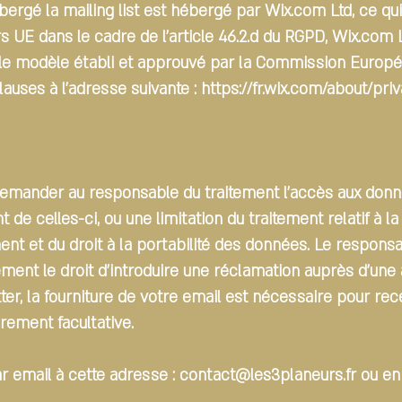
hébergé la mailing list est hébergé par Wix.com Ltd, ce q
 UE dans le cadre de l’article 46.2.d du RGPD, Wix.com L
 le modèle établi et approuvé par la Commission Europ
lauses à l'adresse suivante :
https://fr.wix.com/about/pri
 demander au responsable du traitement l’accès aux donn
nt de celles-ci, ou une limitation du traitement relatif à
ent et du droit à la portabilité des données. Le respons
ment le droit d’introduire une réclamation auprès d’une a
tter, la fourniture de votre email est nécessaire pour r
rement facultative.
ar email à cette adresse :
contact@les3planeurs.fr
ou en 