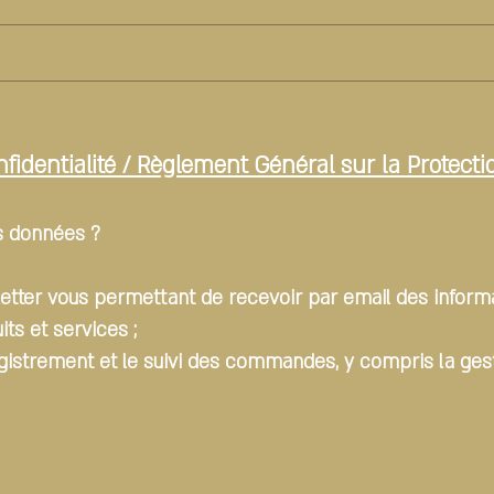
u
Boissons
Événements
Ca
nfidentialité / Règlement Général sur la Protec
s données ?
sletter vous permettant de recevoir par email des informat
its et services ;
egistrement et le suivi des commandes, y compris la gesti